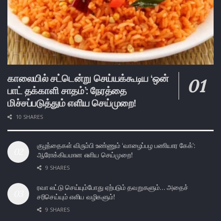
காலையில் சட்டென்று செய்யக்கூடிய ‘ஒன்
பாட் தக்காளி சாதம்’: நேரத்தை
மிச்சப்படுத்தும் எளிய செய்முறை!
10 SHARES
குழந்தைகள் விரும்பி உண்ணும் ‘வாழைப்பழ பணியார கேக்’:
ஆரோக்கியமான எளிய செய்முறை!
9 SHARES
ரவா லட்டு செய்யும்போது ஏற்படும் தவறுகளும்… அதைச்
சரிசெய்யும் எளிய வழிகளும்!
9 SHARES