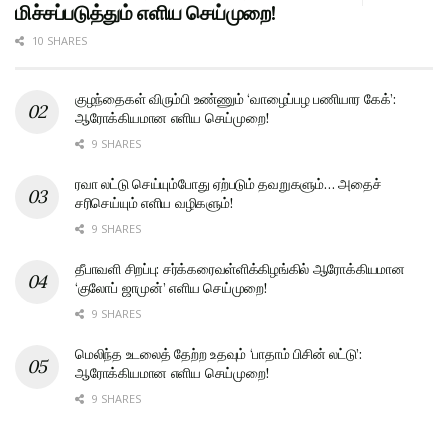
மிச்சப்படுத்தும் எளிய செய்முறை!
10 SHARES
குழந்தைகள் விரும்பி உண்ணும் ‘வாழைப்பழ பணியார கேக்’:
ஆரோக்கியமான எளிய செய்முறை!
9 SHARES
ரவா லட்டு செய்யும்போது ஏற்படும் தவறுகளும்… அதைச்
சரிசெய்யும் எளிய வழிகளும்!
9 SHARES
தீபாவளி சிறப்பு: சர்க்கரைவள்ளிக்கிழங்கில் ஆரோக்கியமான
‘குலோப் ஜாமுன்’ எளிய செய்முறை!
9 SHARES
மெலிந்த உடலைத் தேற்ற உதவும் ‘பாதாம் பிசின் லட்டு’:
ஆரோக்கியமான எளிய செய்முறை!
9 SHARES