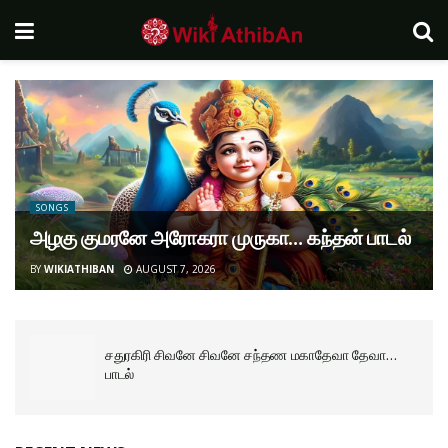
SONGS
அழகு குமரனே அரோகரா முருகா… கந்தன் பாடல்
BY
WIKIATHIBAN
AUGUST 7, 2026
சதுரகிரி சிவனே சிவனே சந்தண மகாதேவா தேவா…
பாடல்