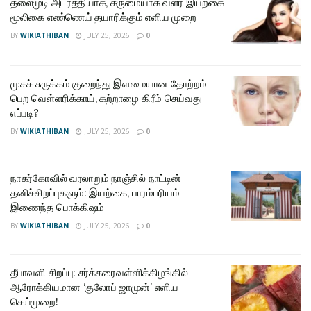
தலைமுடி அடர்த்தியாக, கருமையாக வளர இயற்கை
மூலிகை எண்ணெய் தயாரிக்கும் எளிய முறை
BY
WIKIATHIBAN
JULY 25, 2026
0
முகச் சுருக்கம் குறைந்து இளமையான தோற்றம்
பெற வெள்ளரிக்காய், கற்றாழை கிரீம் செய்வது
எப்படி?
BY
WIKIATHIBAN
JULY 25, 2026
0
நாகர்கோவில் வரலாறும் நாஞ்சில் நாட்டின்
தனிச்சிறப்புகளும்: இயற்கை, பாரம்பரியம்
இணைந்த பொக்கிஷம்
BY
WIKIATHIBAN
JULY 25, 2026
0
தீபாவளி சிறப்பு: சர்க்கரைவள்ளிக்கிழங்கில்
ஆரோக்கியமான ‘குலோப் ஜாமுன்’ எளிய
செய்முறை!